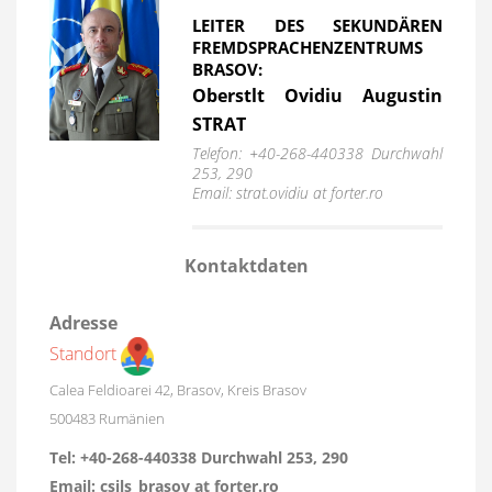
LEITER DES SEKUNDÄREN
FREMDSPRACHENZENTRUMS
BRASOV:
Oberstlt Ovidiu Augustin
STRAT
Telefon: +40-268-440338 Durchwahl
253, 290
Email: strat.ovidiu at forter.ro
Kontaktdaten
Adresse
Standort
Calea Feldioarei 42, Brasov, Kreis Brasov
500483
Rumänien
Tel:
+40-268-440338 Durchwahl 253, 290
Email:
csils_brasov at forter.ro