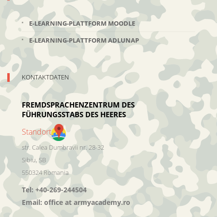
E-LEARNING-PLATTFORM MOODLE
E-LEARNING-PLATTFORM ADLUNAP
KONTAKTDATEN
FREMDSPRACHENZENTRUM DES
FÜHRUNGSSTABS DES HEERES
Standort
str. Calea Dumbravii nr. 28-32
Sibiu
,
SB
550324
Romania
Tel:
+40-269-244504
Email:
office at armyacademy.ro