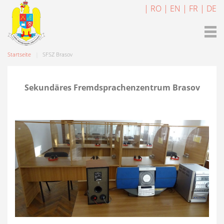
| RO
| EN
| FR
| DE
Startseite
SFSZ Brasov
Sekundäres Fremdsprachenzentrum Brasov