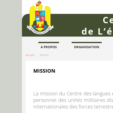
C
de L’
A PROPOS
ORGANISATION
Accueil
Mission
MISSION
La mission du Centre des langues 
personnel des unités militaires dis
internationales des forces terrestr