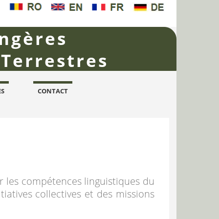
angères
 Terrestres
ES
CONTACT
r les compétences linguistiques du
tiatives collectives et des missions