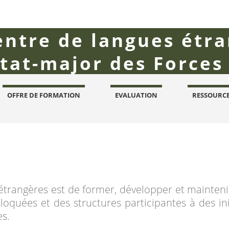
entre de langues étr
état-major des Forces
OFFRE DE FORMATION
EVALUATION
RESSOURC
étrangères est de former, développer et mainteni
loquées et des structures participantes à des ini
es.