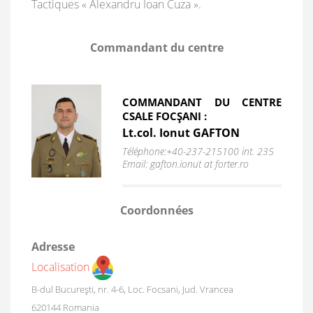
Tactiques « Alexandru Ioan Cuza ».
Commandant du centre
COMMANDANT DU CENTRE
CSALE FOCŞANI :
Lt.col. Ionut GAFTON
Téléphone:+40-237-215100 int. 235
Email: gafton.ionut at forter.ro
Coordonnées
Adresse
Localisation
B-dul Bucureşti, nr. 4-6, Loc. Focsani, Jud. Vrancea
620144
Romania