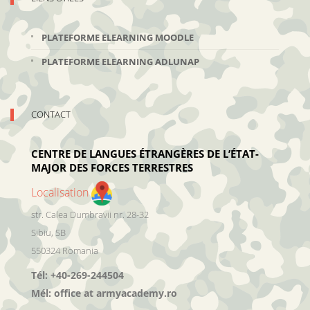
PLATEFORME ELEARNING MOODLE
PLATEFORME ELEARNING ADLUNAP
CONTACT
CENTRE DE LANGUES ÉTRANGÈRES DE L’ÉTAT-
MAJOR DES FORCES TERRESTRES
Localisation
str. Calea Dumbravii nr. 28-32
Sibiu
,
SB
550324
Romania
Tél:
+40-269-244504
Mél:
office at armyacademy.ro