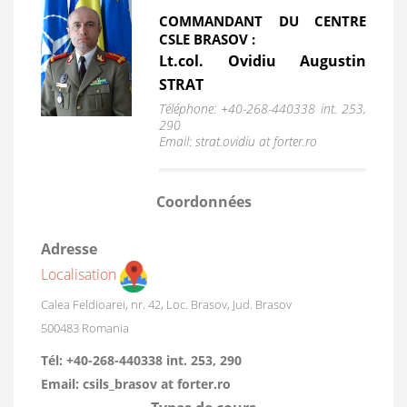
COMMANDANT DU CENTRE
CSLE BRASOV :
Lt.col. Ovidiu Augustin
STRAT
Téléphone: +40-268-440338 int. 253,
290
Email: strat.ovidiu at forter.ro
Coordonnées
Adresse
Localisation
Calea Feldioarei, nr. 42, Loc. Brasov, Jud. Brasov
500483
Romania
Tél:
+40-268-440338 int. 253, 290
Email:
csils_brasov at forter.ro