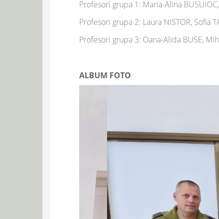
Profesori grupa 1: Maria-Alina BUSUIO
Profesori grupa 2: Laura NISTOR, Sofia 
Profesori grupa 3: Oana-Alida BUSE, M
ALBUM FOTO