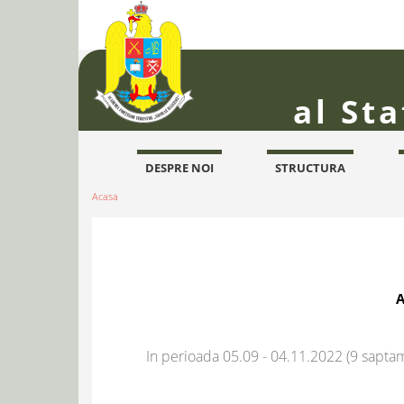
al St
DESPRE NOI
STRUCTURA
Acasa
A
In perioada 05.09 - 04.11.2022 (9 saptam