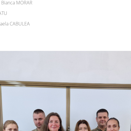
C, Bianca MORAR
TATU
ihaela CABULEA