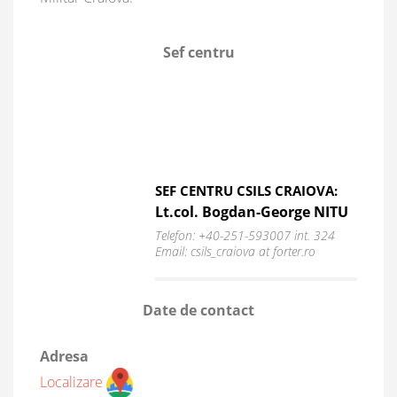
Sef centru
SEF CENTRU CSILS CRAIOVA:
Lt.col. Bogdan-George NITU
Telefon: +40-251-593007 int. 324
Email: csils_craiova at forter.ro
Date de contact
Adresa
Localizare