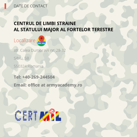
DATE DE CONTACT
CENTRUL DE LIMBI STRAINE
AL STATULUI MAJOR AL FORTELOR TERESTRE
Localizare
str. Calea Dumbravii nr. 28-32
Sibiu
,
SB
550324
Romania
Tel:
+40-269-244504
Email:
office at armyacademy.ro